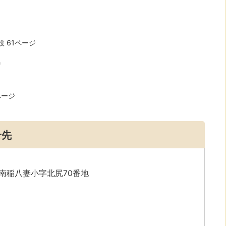
 61ページ
ジ
ページ
せ先
字南稲八妻小字北尻70番地