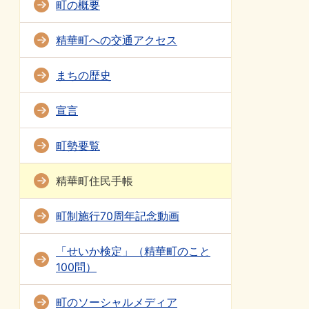
町の概要
精華町への交通アクセス
まちの歴史
宣言
町勢要覧
精華町住民手帳
町制施行70周年記念動画
「せいか検定」（精華町のこと
100問）
町のソーシャルメディア