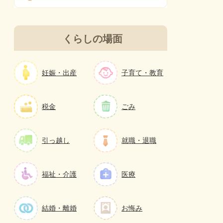
くらしの場面
妊娠・出産
子育て・教育
税金
ごみ
引っ越し
就職・退職
福祉・介護
医療
結婚・離婚
お悔み