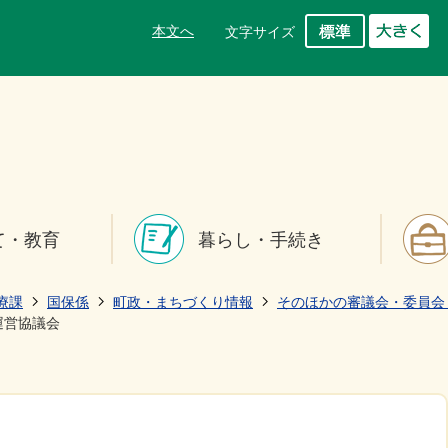
本文へ
文字サイズ
て・教育
暮らし・手続き
療課
国保係
町政・まちづくり情報
そのほかの審議会・委員会
運営協議会