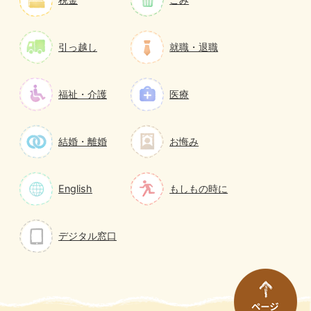
引っ越し
就職・退職
福祉・介護
医療
結婚・離婚
お悔み
English
もしもの時に
デジタル窓口