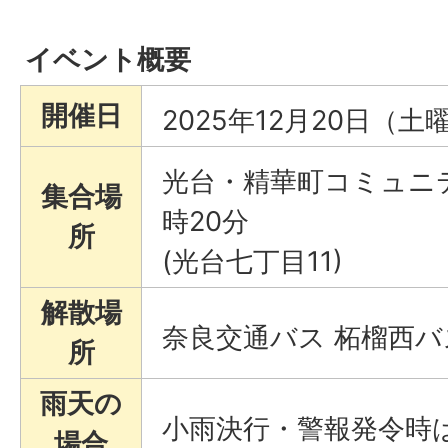
イベント概要
開催日
2025年12月20日（土
光台・精華町コミュニテ
集合場
時20分
所
(光台七丁目11)
解散場
奈良交通バス 柘榴西バス
所
雨天の
小雨決行・警報発令時
場合