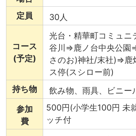
定員
30人
光台・精華町コミュニ
コース
谷川⇒鹿ノ台中央公園⇒
(予定)
さのお)神社/末社)⇒
ス停(スシロー前)
持ち物
飲み物、雨具、ビニー
500円(小学生100円 
参加
ッチ付
費