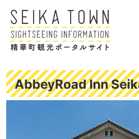
AbbeyRoad Inn Seik