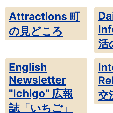
Dai
Attractions 町
In
の見どころ
活
English
In
Newsletter
Re
"Ichigo" 広報
交
誌「いちご」