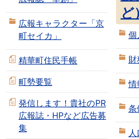
ど
広報キャラクター「京
個
町セイカ」
財
精華町住民手帳
町勢要覧
情
発信します！貴社のPR
条
広報誌・HPなど広告募
集
人