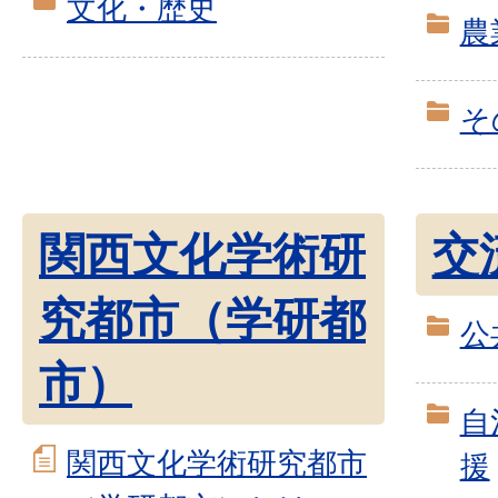
文化・歴史
農
そ
関西文化学術研
交
究都市（学研都
公
市）
自
関西文化学術研究都市
援