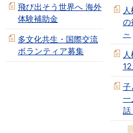
飛び出そう世界へ 海外
人
体験補助金
の
～
多文化共生・国際交流
ボランティア募集
人
1
子
一
話