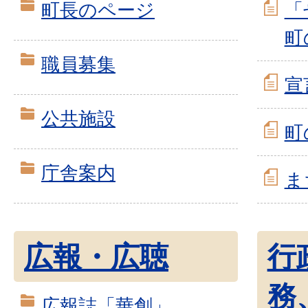
町長のページ
「
町
職員募集
宣
公共施設
町
庁舎案内
ま
広報・広聴
行
務
広報誌「華創」