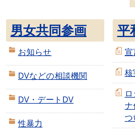
男女共同参画
平
お知らせ
宣
核
DVなどの相談機関
ロ
DV・デートDV
ナ
つ
性暴力