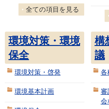
全ての項目を見る
環境対策・環境
構
保全
議
環境対策・啓発
各
環境基本計画
審
会