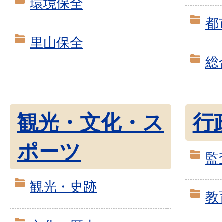
環境保全
都
里山保全
総
観光・文化・ス
行
ポーツ
監
観光・史跡
教