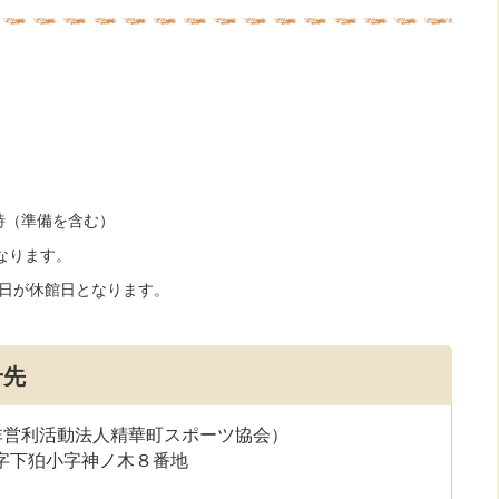
時（準備を含む）
なります。
日が休館日となります。
せ先
非営利活動法人精華町スポーツ協会）
大字下狛小字神ノ木８番地