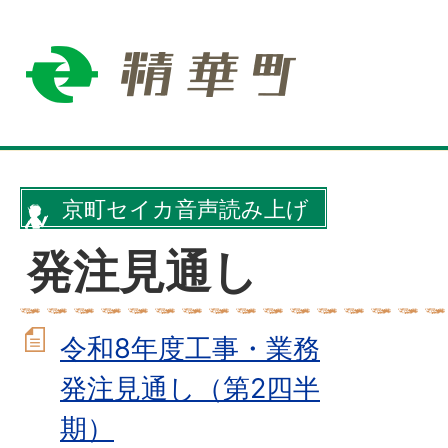
京町セイカ音声読み上げ
発注見通し
令和8年度工事・業務
発注見通し（第2四半
期）