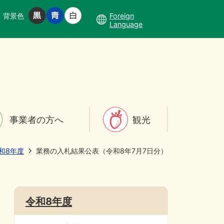
背景色
Foreign
Language
事業者の方へ
観光
和8年度
業務の入札結果公表（令和8年7月7日分）
令和8年度