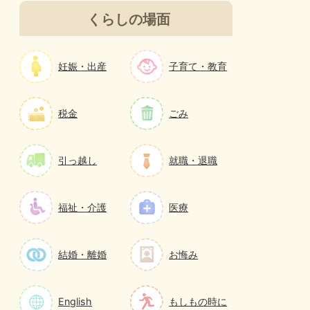
くらしの場面
妊娠・出産
子育て・教育
税金
ごみ
引っ越し
就職・退職
福祉・介護
医療
結婚・離婚
お悔み
English
もしもの時に