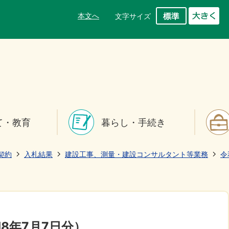
本文へ
文字サイズ
て・教育
暮らし・手続き
契約
入札結果
建設工事、測量・建設コンサルタント等業務
令
8年7月7日分）