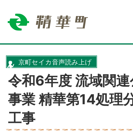
京町セイカ音声読み上げ
令和6年度 流域関
事業 精華第14処理
工事