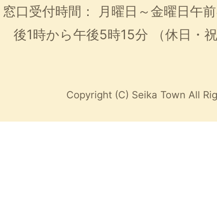
窓口受付時間：
月曜日～金曜日午前
後1時から午後5時15分
（休日・
Copyright (C) Seika Town All Ri