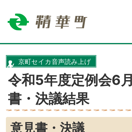
京町セイカ音声読み上げ
令和5年度定例会6月
書・決議結果
意見書・決議