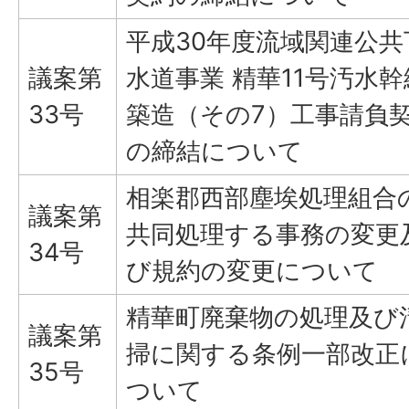
平成30年度流域関連公共
議案第
水道事業 精華11号汚水幹
33号
築造（その7）工事請負
の締結について
相楽郡西部塵埃処理組合
議案第
共同処理する事務の変更
34号
び規約の変更について
精華町廃棄物の処理及び
議案第
掃に関する条例一部改正
35号
ついて