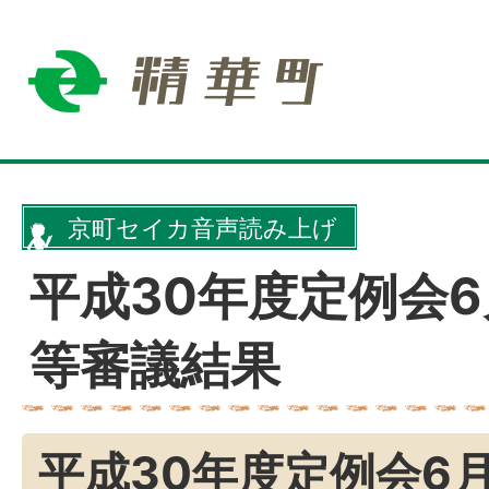
京町セイカ音声読み上げ
平成30年度定例会6
等審議結果
平成30年度定例会6