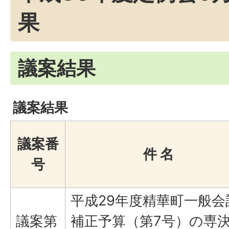
果
議案結果
議案結果
議案番
件 名
号
平成29年度精華町一般会
議案第
補正予算（第7号）の専