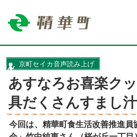
京町セイカ音声読み上げ
あすなろお喜楽クッ
具だくさんすまし汁
今回は、精華町食生活改善推進員
会」竹中純恵さん（桜が丘一丁目