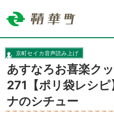
京町セイカ音声読み上げ
あすなろお喜楽ク
271【ポリ袋レシ
ナのシチュー