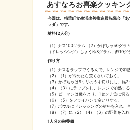
あすなろお喜楽クッキング
今回は、精華町食生活改善推進員協議会「あ
ラダ」です。
材料(2人分)
（1）ナス100グラム （2）かぼちゃ50グラ
（ドレッシング）しょうゆ8グラム、酢10グ
作り方
（1）ナスをラップでくるんで、レンジで加熱
（2）（1）が冷めたら荒くさいておく。
（3）かぼちゃは5ミリのうす切りにし、幅3
（4）（3）にラップをし、レンジで加熱する
（5）ピーマンは種をとり、1センチ位に切る
（6）（5）をフライパンで空いりする。
（7）ボウルにドレッシングの材料を入れ、
（8）（7）に（2）（4）（6）の野菜を入
1人分の栄養価