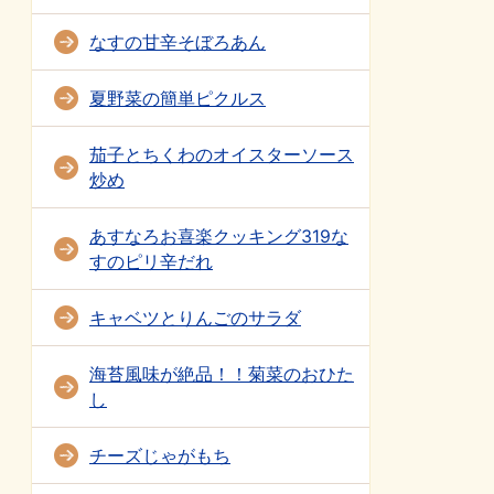
なすの甘辛そぼろあん
夏野菜の簡単ピクルス
茄子とちくわのオイスターソース
炒め
あすなろお喜楽クッキング319な
すのピリ辛だれ
キャベツとりんごのサラダ
海苔風味が絶品！！菊菜のおひた
し
チーズじゃがもち