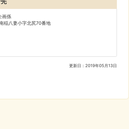
せ先
企画係
字南稲八妻小字北尻70番地
更新日：2019年05月13日