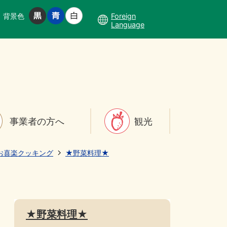
背景色
Foreign
Language
事業者の方へ
観光
お喜楽クッキング
★野菜料理★
★野菜料理★