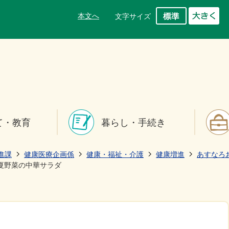
本文へ
文字サイズ
て・教育
暮らし・手続き
進課
健康医療企画係
健康・福祉・介護
健康増進
あすなろ
夏野菜の中華サラダ