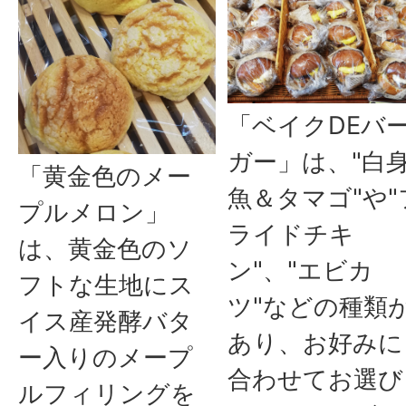
「ベイクDEバ
ガー」は、"白
「黄金色のメー
魚＆タマゴ"や"
プルメロン」
ライドチキ
は、黄金色のソ
ン"、"エビカ
フトな生地にス
ツ"などの種類
イス産発酵バタ
あり、お好みに
ー入りのメープ
合わせてお選び
ルフィリングを