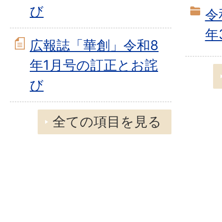
び
令
年
広報誌「華創」令和8
年1月号の訂正とお詫
び
全ての項目を見る