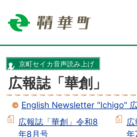
京町セイカ音声読み上げ
広報誌「華創」
English Newsletter "Ich
広報誌「華創」令和8
広
年8月号
年