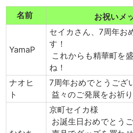
名前
お祝いメ
セイカさん、7周年お
す！
YamaP
これからも精華町を盛
ね！
ナオヒ
7周年おめでとうござ
ト
益々のご発展をお祈り
京町セイカ様
お誕生日おめでとう