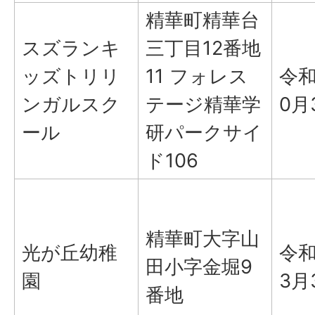
精華町精華台
スズランキ
三丁目12番地
ッズトリリ
11 フォレス
令和
ンガルスク
テージ精華学
0月
ール
研パークサイ
ド106
精華町大字山
光が丘幼稚
令和
田小字金堀9
園
3月
番地