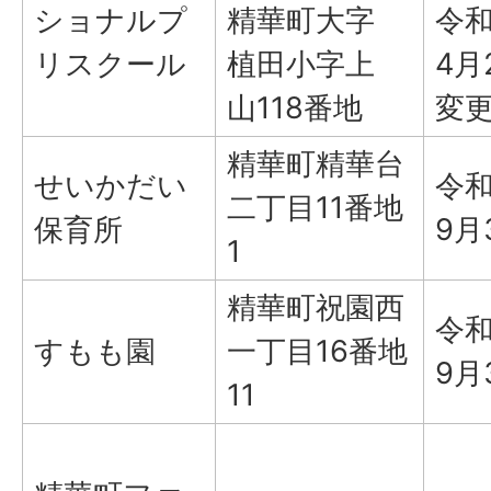
ショナルプ
精華町大字
令和
リスクール
植田小字上
4月
山118番地
変
精華町精華台
せいかだい
令
二丁目11番地
保育所
9月
1
精華町祝園西
令
すもも園
一丁目16番地
9月
11