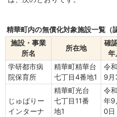
精華町内の無償化対象施設一覧（
施設・事業
確
所在地
所名
年
学研都市病
精華町精華台
令
院保育所
七丁目4番地1
9月
精華町光台
令
じゅばりー
七丁目11番
年9
インターナ
地1
0日