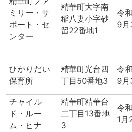
精華町ファ
精華町大字南
ミリー・サ
令
稲八妻小字砂
ポート・セ
9月
留22番地1
ンター
ひかりだい
精華町光台四
令
保育所
丁目50番地3
9月
チャイル
精華町精華台
令和
ド・ルー
二丁目13番地
1月
ム・ヒナ
3