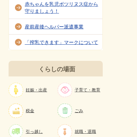
赤ちゃんを乳児ボツリヌス症から
守りましょう！
産前産後ヘルパー派遣事業
「搾乳できます」マークについて
くらしの場面
妊娠・出産
子育て・教育
税金
ごみ
引っ越し
就職・退職