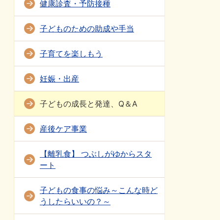
健康診査・予防接種
子どものための助成や手当
子育てを楽しもう
妊娠・出産
子どもの成長と発達、Q＆A
産後ケア事業
【離乳食】 つぶしがゆからスタ
ート
子どもの食事の悩み～こんな時ど
うしたらいいの？～