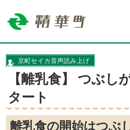
京町セイカ音声読み上げ
【離乳食】 つぶし
タート
離乳食の開始はつぶし