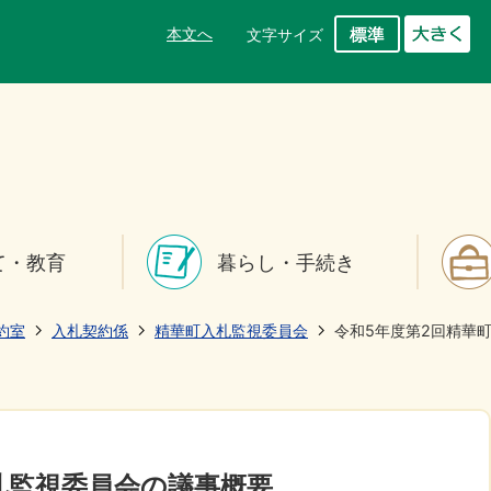
本文へ
文字サイズ
て・教育
暮らし・手続き
約室
入札契約係
精華町入札監視委員会
令和5年度第2回精華
札監視委員会の議事概要