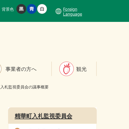
背景色
Foreign
Language
事業者の方へ
観光
町入札監視委員会の議事概要
精華町入札監視委員会