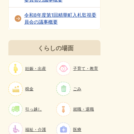
令和8年度第1回精華町入札監視委
員会の議事概要
くらしの場面
妊娠・出産
子育て・教育
税金
ごみ
引っ越し
就職・退職
福祉・介護
医療