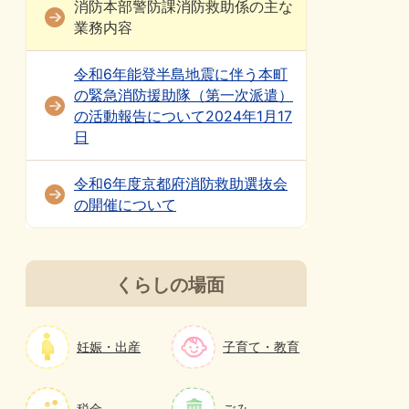
消防本部警防課消防救助係の主な
業務内容
令和6年能登半島地震に伴う本町
の緊急消防援助隊（第一次派遣）
の活動報告について2024年1月17
日
令和6年度京都府消防救助選抜会
の開催について
くらしの場面
妊娠・出産
子育て・教育
税金
ごみ