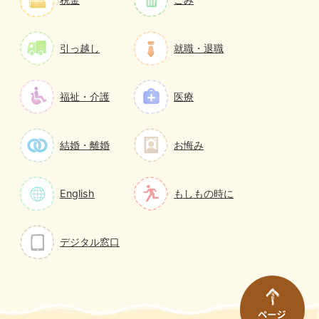
引っ越し
就職・退職
福祉・介護
医療
結婚・離婚
お悔み
English
もしもの時に
デジタル窓口