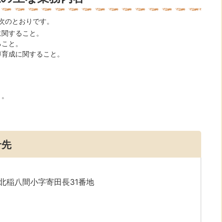
次のとおりです。
に関すること。
ること。
導育成に関すること。
と。
。
せ先
字北稲八間小字寄田長31番地