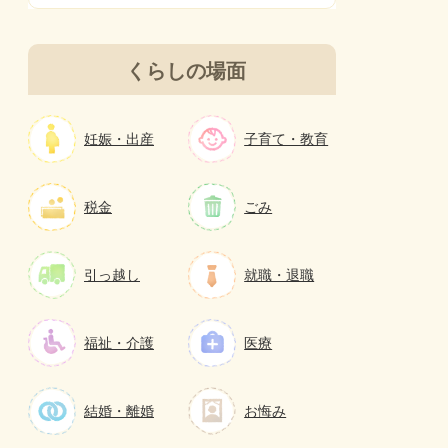
くらしの場面
妊娠・出産
子育て・教育
税金
ごみ
引っ越し
就職・退職
福祉・介護
医療
結婚・離婚
お悔み