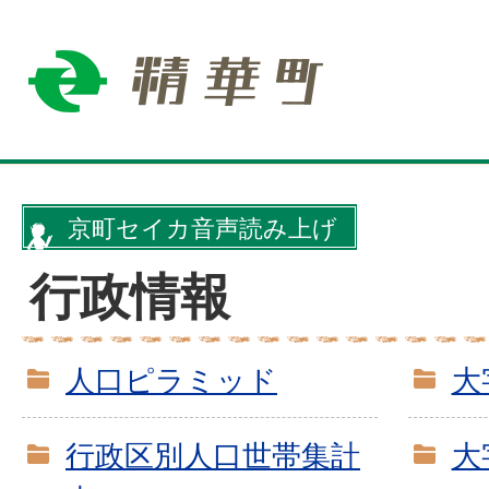
京町セイカ音声読み上げ
行政情報
人口ピラミッド
大
行政区別人口世帯集計
大