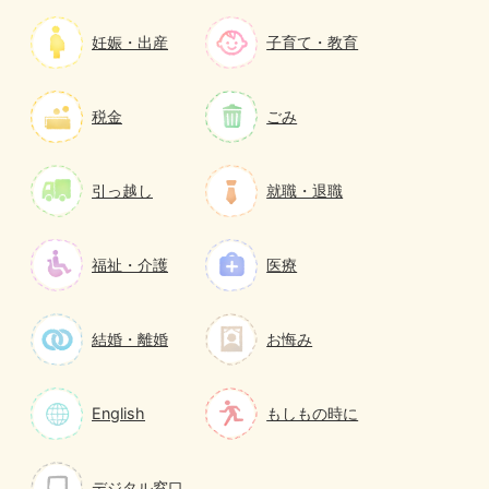
妊娠・出産
子育て・教育
税金
ごみ
引っ越し
就職・退職
福祉・介護
医療
結婚・離婚
お悔み
English
もしもの時に
デジタル窓口