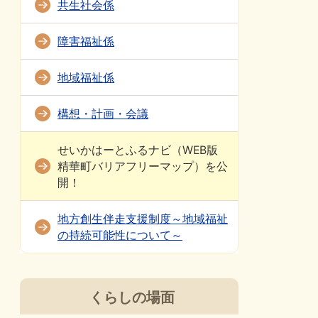
共生社会係
障害福祉係
地域福祉係
構想・計画・会議
せいかはーとふるナビ（WEB版
精華町バリアフリーマップ）を公
開！
地方創生伴走支援制度～地域福祉
の持続可能性について～
くらしの場面