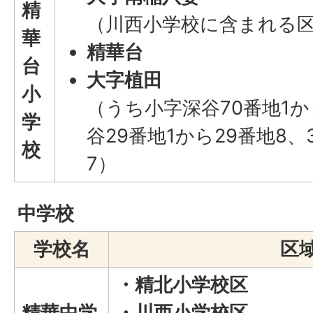
精
（川西小学校に含まれる
華
精華台
台
大字植田
小
（うち小字深谷70番地1か
学
谷29番地1から29番地8、
校
7）
中学校
学校名
区
・精北小学校区
精華中学
・川西小学校区