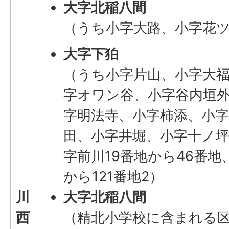
大字北稲八間
（うち小字大路、小字花
大字下狛
（うち小字片山、小字大
字オワン谷、小字谷内垣
字明法寺、小字柿添、小
田、小字井堀、小字十ノ
字前川19番地から46番地
から121番地2）
川
大字北稲八間
西
（精北小学校に含まれる