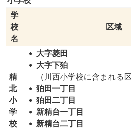
小学校
学
校
区域
名
大字菱田
大字下狛
精
（川西小学校に含まれる
北
狛田一丁目
小
狛田二丁目
学
新精台一丁目
校
新精台二丁目