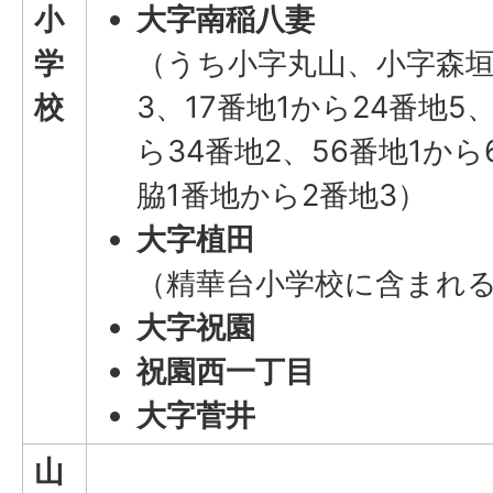
小
大字南稲八妻
学
（うち小字丸山、小字森垣
校
3、17番地1から24番地5
ら34番地2、56番地1か
脇1番地から2番地3）
大字植田
（精華台小学校に含まれ
大字祝園
祝園西一丁目
大字菅井
山