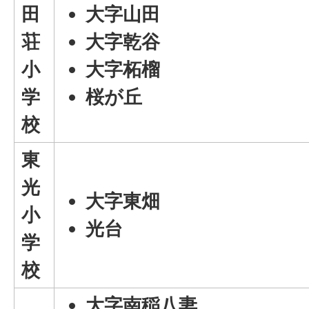
田
大字山田
荘
大字乾谷
小
大字柘榴
学
桜が丘
校
東
光
大字東畑
小
光台
学
校
大字南稲八妻