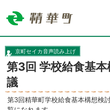
京町セイカ音声読み上げ
第3回 学校給食基
議
第3回精華町学校給食基本構想検
覧になれます。