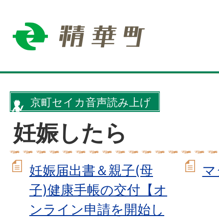
京町セイカ音声読み上げ
妊娠したら
妊娠届出書＆親子(母
マ
子)健康手帳の交付【オ
ンライン申請を開始し