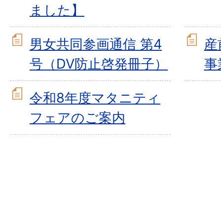
ました】
男女共同参画通信 第4
産
号（DV防止啓発冊子）
事
令和8年度マタニティ
フェアのご案内