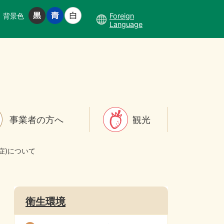
背景色
Foreign
Language
事業者の方へ
観光
症)について
衛生環境