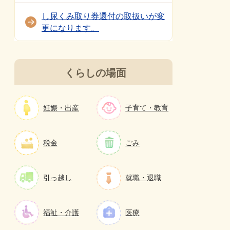
し尿くみ取り券還付の取扱いが変
更になります。
くらしの場面
妊娠・出産
子育て・教育
税金
ごみ
引っ越し
就職・退職
福祉・介護
医療