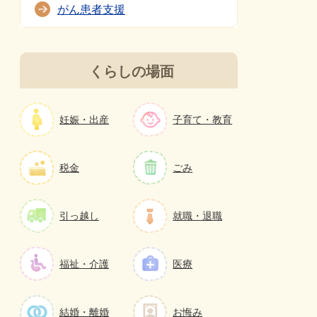
がん患者支援
くらしの場面
妊娠・出産
子育て・教育
税金
ごみ
引っ越し
就職・退職
福祉・介護
医療
結婚・離婚
お悔み