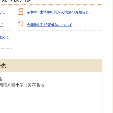
らせ
令和8年度精華町乳がん検診のお知らせ
て
令和8年度 特定健診について
機関に
せ先
係
字南稲八妻小字北尻70番地