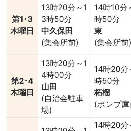
13時20分～1
14時10分
第1･3
3時50分
時50分
木曜日
中久保田
東
(集会所前)
(集会所前
13時20分～1
14時20分
4時00分
第2･4
時50分
山田
木曜日
柘榴
(自治会駐車
(ポンプ庫
場)
14時20分
13時20分～1