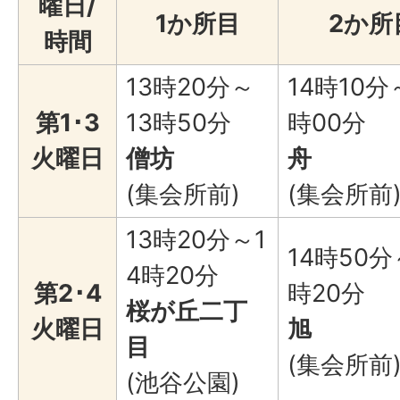
曜日/
1か所目
2か所
時間
13時20分～
14時10分
第1･3
13時50分
時00分
火曜日
僧坊
舟
(集会所前)
(集会所前
13時20分～1
14時50分
4時20分
第2･4
時20分
桜が丘二丁
火曜日
旭
目
(集会所前
(池谷公園)