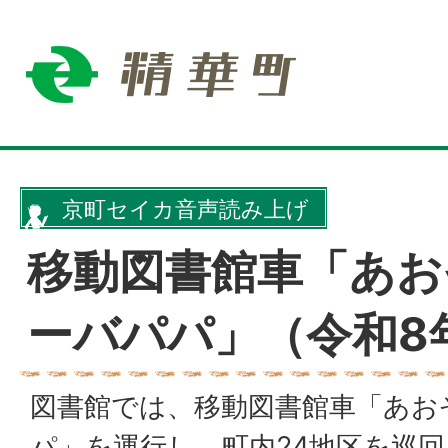
京町セイカ音声読み上げ
移動図書館車「あお
ーバパパ」（令和8
図書館では、移動図書館車「あお
パ」を運行し、町内24地区を巡