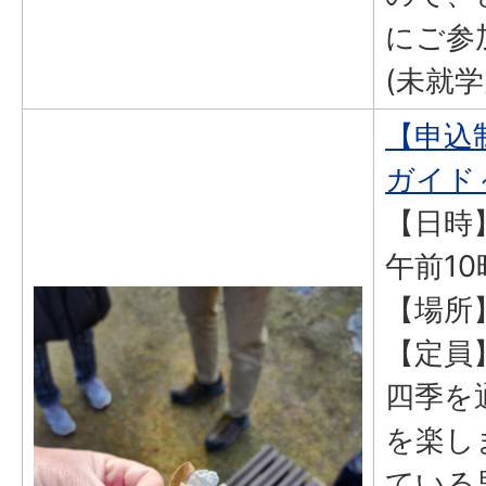
にご参
(未就
【申込
ガイド
【日時】
午前1
【場所
【定員
四季を
を楽し
ている