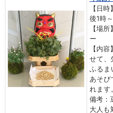
【日時】
後1時
【場所
ー
【内容
せて、
ふるま
あそび
れます
備考：
大人も