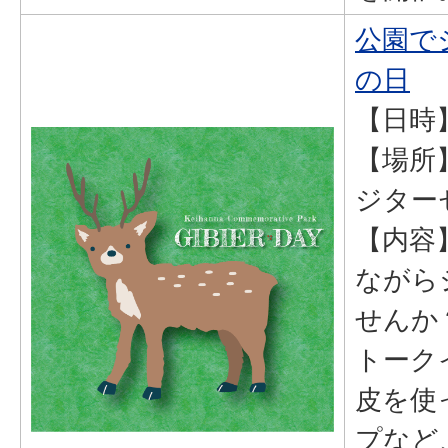
公園で
の日
【日時】
【場所
ジター
【内容
ながら
せんか
トーク
皮を使
プなど