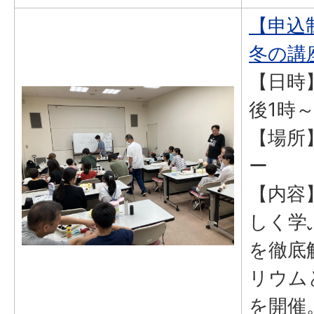
【申込
冬の講
【日時】
後1時～
【場所
ー
【内容
しく学
を徹底
リウム
を開催