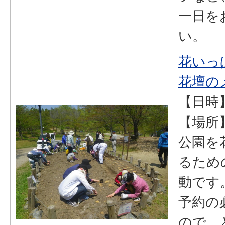
一日を
い。
花いっ
花壇の
【日時】
【場所
公園を
るため
動です
予約の
ので、