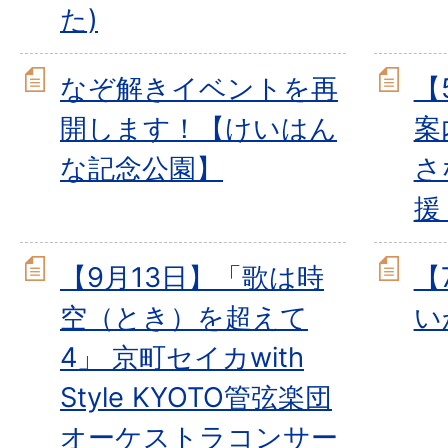
た)
なぞ解きイベントを再
【
開します！【けいはん
案
な記念公園】
さ
援
【9月13日】「歌は時
【
空（とき）を超えて
い
4」 京町セイカwith
Style KYOTO管弦楽団
オーケストラコンサー