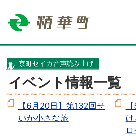
京町セイカ音声読み上げ
イベント情報一覧
【6月20日】第132回せ
【
いか小さな旅
け
ロ