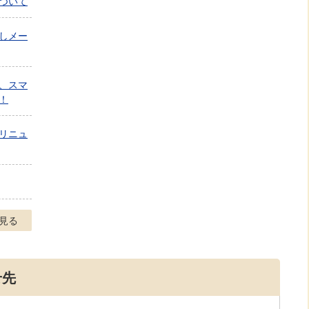
ついて
しメー
、スマ
！
リニュ
見る
せ先