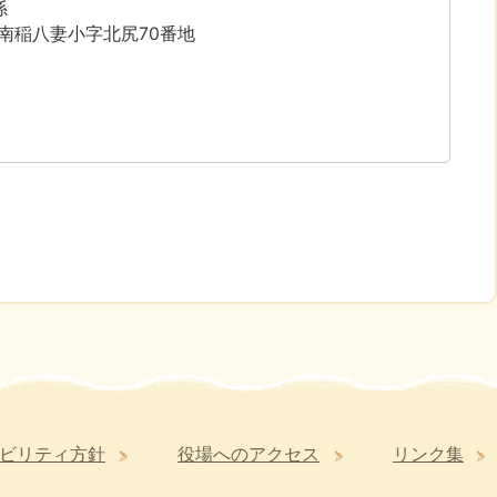
係
字南稲八妻小字北尻70番地
ビリティ方針
役場へのアクセス
リンク集