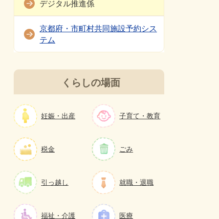
デジタル推進係
京都府・市町村共同施設予約シス
テム
くらしの場面
妊娠・出産
子育て・教育
税金
ごみ
引っ越し
就職・退職
福祉・介護
医療