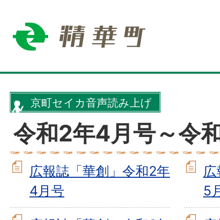
京町セイカ音声読み上げ
令和2年4月号～令和
広報誌「華創」令和2年
広
4月号
5