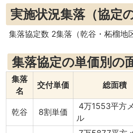
実施状況集落（協定
集落協定数 2集落（乾谷・柘榴
集落協定の単価別の
集落
交付単価
総面積
名
4万1553平方
乾谷
8割単価
ル