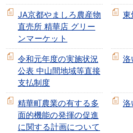
JA京都やましろ農産物
東
直売所 精華店 グリー
ンマーケット
令和元年度の実施状況
洛
公表 中山間地域等直接
支払制度
精華町農業の有する多
洛
面的機能の発揮の促進
に関する計画について