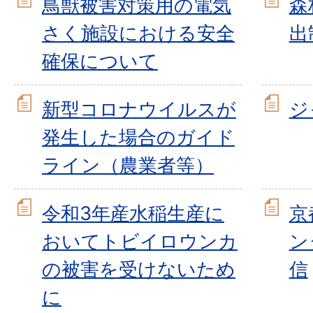
鳥獣被害対策用の電気
森
さく施設における安全
出
確保について
新型コロナウイルスが
ジ
発生した場合のガイド
ライン（農業者等）
令和3年産水稲生産に
京
おいてトビイロウンカ
ン
の被害を受けないため
信
に