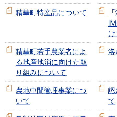
精華町特産品について
「
I
け
精華町若手農業者によ
洛
る地産地消に向けた取
り組みについて
農地中間管理事業につ
認
いて
て