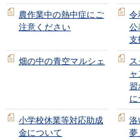
農作業中の熱中症にご
令
注意ください
公
支
畑の中の青空マルシェ
ス
ャ
習
に
小学校休業等対応助成
洛
金について
夢