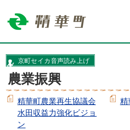
京町セイカ音声読み上げ
農業振興
精華町農業再生協議会
精
水田収益力強化ビジョ
ン