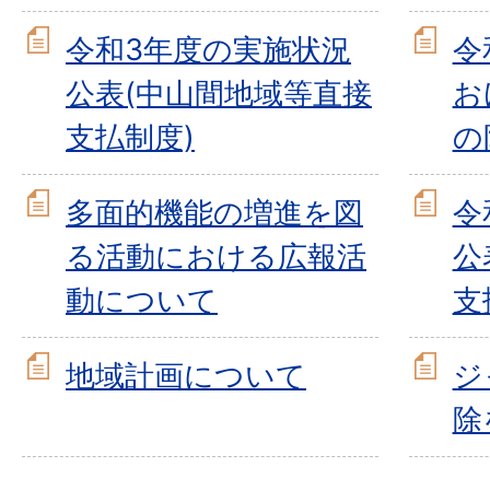
令和3年度の実施状況
令
公表(中山間地域等直接
お
支払制度)
の
多面的機能の増進を図
令
る活動における広報活
公
動について
支
地域計画について
ジ
除