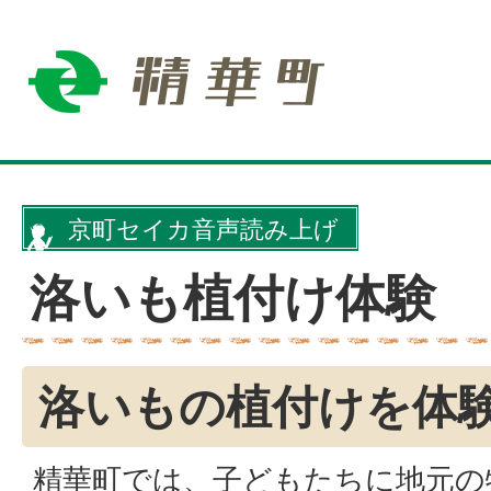
京町セイカ音声読み上げ
洛いも植付け体験
洛いもの植付けを体
精華町では、子どもたちに地元の