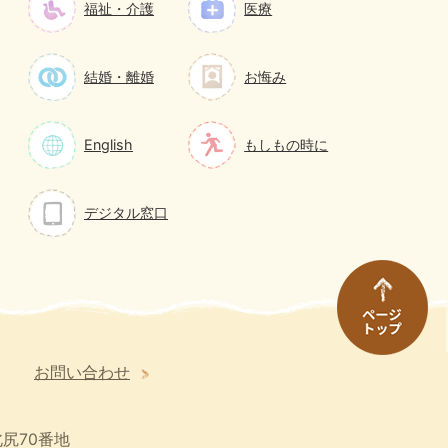
福祉・介護
医療
結婚・離婚
お悔み
English
もしもの時に
デジタル窓口
お問い合わせ
尻70番地