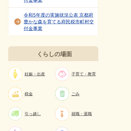
付金事業
令和5年度の実施状況公表 京都府
豊かな森を育てる府民税市町村交
付金事業
くらしの場面
妊娠・出産
子育て・教育
税金
ごみ
引っ越し
就職・退職