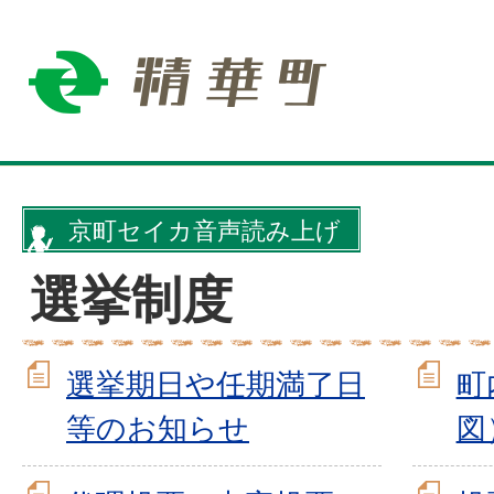
京町セイカ音声読み上げ
選挙制度
選挙期日や任期満了日
町
等のお知らせ
図