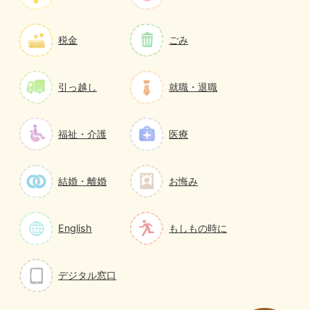
税金
ごみ
引っ越し
就職・退職
福祉・介護
医療
結婚・離婚
お悔み
English
もしもの時に
デジタル窓口