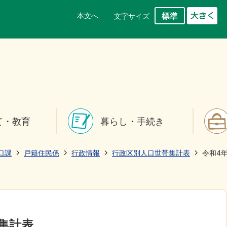
本文へ
文字サイズ
て・教育
暮らし・手続き
口課
戸籍住民係
行政情報
行政区別人口世帯集計表
令和4
集計表