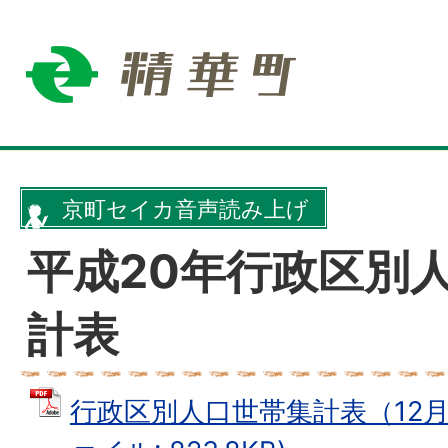
京町セイカ音声読み上げ
平成20年行政区別
計表
行政区別人口世帯集計表（12月1