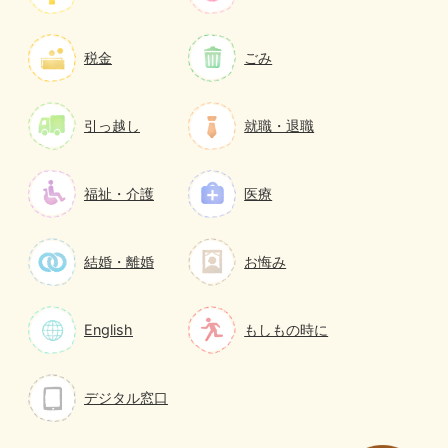
税金
ごみ
引っ越し
就職・退職
福祉・介護
医療
結婚・離婚
お悔み
English
もしもの時に
デジタル窓口