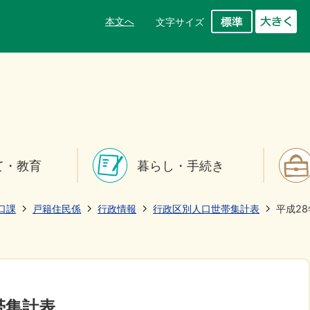
本文へ
文字サイズ
て・教育
暮らし・手続き
口課
戸籍住民係
行政情報
行政区別人口世帯集計表
平成2
帯集計表