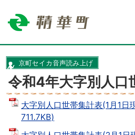
京町セイカ音声読み上げ
令和4年大字別人口
大字別人口世帯集計表(1月1日現在
711.7KB)