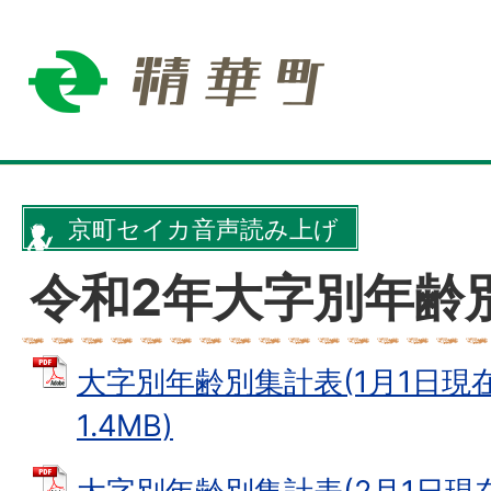
京町セイカ音声読み上げ
令和2年大字別年齢
大字別年齢別集計表(1月1日現在)
1.4MB)