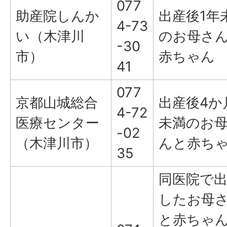
077
助産院しんか
出産後1年
4-73
い（木津川
のお母さ
-30
市）
赤ちゃん
41
077
京都山城総合
出産後4か
4-72
医療センター
未満のお
-02
（木津川市）
んと赤ち
35
同医院で
したお母
と赤ちゃ