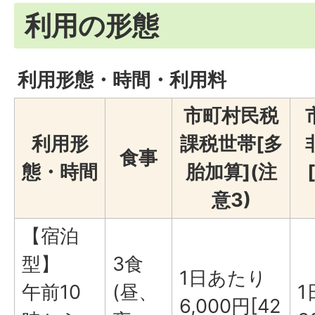
利用の形態
利用形態・時間・利用料
市町村民税
利用形
課税世帯[多
食事
態・時間
胎加算](注
意3)
【宿泊
型】
3食
1日あたり
午前10
(昼、
1
6,000円[42