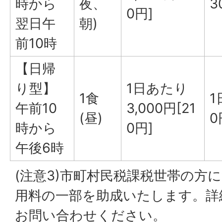
時から
夜、
3
0円]
翌日午
朝)
前10時
【日帰
り型】
1日あたり
1食
1
午前10
3,000円[21
(昼)
0
時から
0円]
午後6時
(注意3)市町村民税課税世帯の方
用料の一部を助成いたします。詳
お問い合わせください。