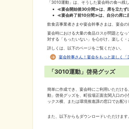
「3010運動」は、そうした宴会時の食べ残
≪宴会開始後30分間≫は、席を立たず
≪宴会終了前10分間≫は、自分の席に
飲食店事業者さまや宴会幹事さまは、宴会の前
宴会時における大量の食品ロスが問題となっ
対する「もったいない」を心がけ、楽しく・
詳しくは、以下のページをご覧ください。
宴会幹事さん！宴会をもっと楽しく「3
「3010運動」啓発グッズ
簡単に作成でき、宴会時にご利用いただける、
動」啓発グッズを、町役場正面玄関入口の小
ックス横、または環境推進課の窓口でお配り
また、以下からもダウンロードいただけます