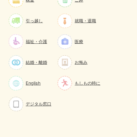
引っ越し
就職・退職
福祉・介護
医療
結婚・離婚
お悔み
English
もしもの時に
デジタル窓口