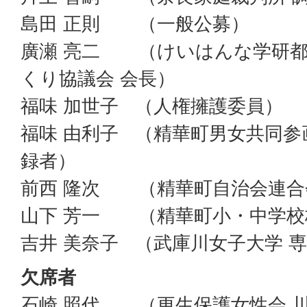
島田 正則 （一般公募）
廣瀬 亮二 （けいはんな学研都
くり協議会 会長）
福味 加世子 （人権擁護委員）
福味 由利子 （精華町男女共同
録者）
前西 隆次 （精華町自治会連合
山下 芳一 （精華町小・中学校
吉井 美奈子 （武庫川女子大学 
欠席者
石崎 照代 （更生保護女性会 